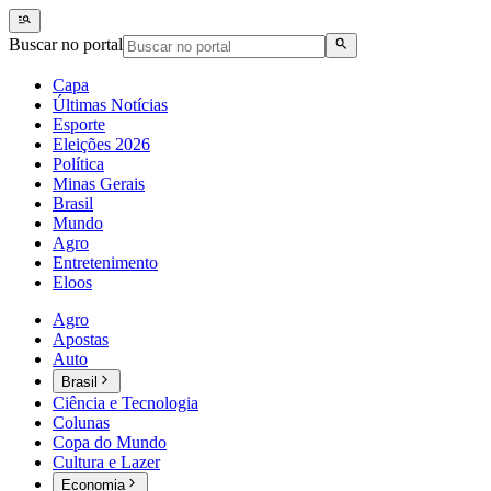
Buscar no portal
Capa
Últimas Notícias
Esporte
Eleições 2026
Política
Minas Gerais
Brasil
Mundo
Agro
Entretenimento
Eloos
Agro
Apostas
Auto
Brasil
Ciência e Tecnologia
Colunas
Copa do Mundo
Cultura e Lazer
Economia