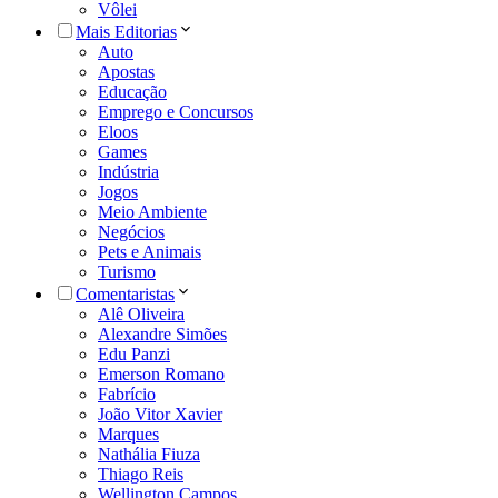
Vôlei
Mais Editorias
Auto
Apostas
Educação
Emprego e Concursos
Eloos
Games
Indústria
Jogos
Meio Ambiente
Negócios
Pets e Animais
Turismo
Comentaristas
Alê Oliveira
Alexandre Simões
Edu Panzi
Emerson Romano
Fabrício
João Vitor Xavier
Marques
Nathália Fiuza
Thiago Reis
Wellington Campos