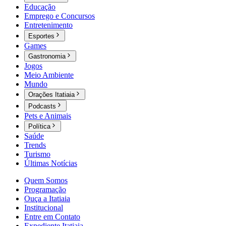
Educação
Emprego e Concursos
Entretenimento
Esportes
Games
Gastronomia
Jogos
Meio Ambiente
Mundo
Orações Itatiaia
Podcasts
Pets e Animais
Política
Saúde
Trends
Turismo
Últimas Notícias
Quem Somos
Programação
Ouça a Itatiaia
Institucional
Entre em Contato
Expediente Itatiaia