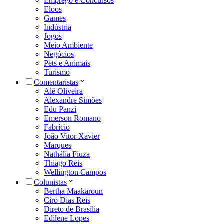
Emprego e Concursos
Eloos
Games
Indústria
Jogos
Meio Ambiente
Negócios
Pets e Animais
Turismo
Comentaristas
Alê Oliveira
Alexandre Simões
Edu Panzi
Emerson Romano
Fabrício
João Vitor Xavier
Marques
Nathália Fiuza
Thiago Reis
Wellington Campos
Colunistas
Bertha Maakaroun
Ciro Dias Reis
Direto de Brasília
Edilene Lopes