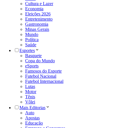
Cultura e Lazer
Economia
Eleições 2026
Entretenimento
Gastronomia
Minas Gerais
Mundo
Política
Saúde
Esportes
Basquete
Copa do Mundo
eSports
Famosos do Esporte
Futebol Nacional
Futebol Internacional
Lutas
Motor
Tênis
Vôlei
Mais Editorias
Auto
Apostas
Educação