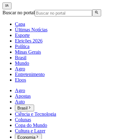
Buscar no portal
Capa
Últimas Notícias
Esporte
Eleições 2026
Política
Minas Gerais
Brasil
Mundo
Agro
Entretenimento
Eloos
Agro
Apostas
Auto
Brasil
Ciência e Tecnologia
Colunas
Copa do Mundo
Cultura e Lazer
Economia