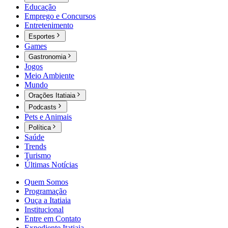
Educação
Emprego e Concursos
Entretenimento
Esportes
Games
Gastronomia
Jogos
Meio Ambiente
Mundo
Orações Itatiaia
Podcasts
Pets e Animais
Política
Saúde
Trends
Turismo
Últimas Notícias
Quem Somos
Programação
Ouça a Itatiaia
Institucional
Entre em Contato
Expediente Itatiaia