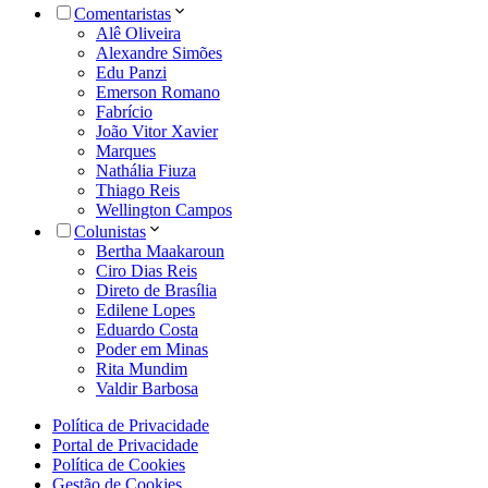
Comentaristas
Alê Oliveira
Alexandre Simões
Edu Panzi
Emerson Romano
Fabrício
João Vitor Xavier
Marques
Nathália Fiuza
Thiago Reis
Wellington Campos
Colunistas
Bertha Maakaroun
Ciro Dias Reis
Direto de Brasília
Edilene Lopes
Eduardo Costa
Poder em Minas
Rita Mundim
Valdir Barbosa
Política de Privacidade
Portal de Privacidade
Política de Cookies
Gestão de Cookies