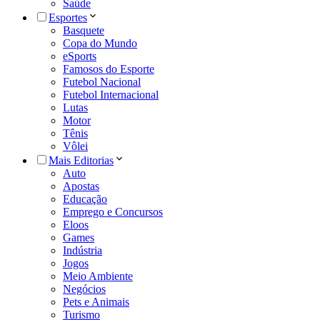
Saúde
Esportes
Basquete
Copa do Mundo
eSports
Famosos do Esporte
Futebol Nacional
Futebol Internacional
Lutas
Motor
Tênis
Vôlei
Mais Editorias
Auto
Apostas
Educação
Emprego e Concursos
Eloos
Games
Indústria
Jogos
Meio Ambiente
Negócios
Pets e Animais
Turismo