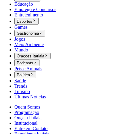
Educação
Emprego e Concursos
Entretenimento
Esportes
Games
Gastronomia
Jogos
Meio Ambiente
Mundo
Orações Itatiaia
Podcasts
Pets e Animais
Política
Saúde
Trends
Turismo
Últimas Notícias
Quem Somos
Programação
Ouça a Itatiaia
Institucional
Entre em Contato
Expediente Itatiaia