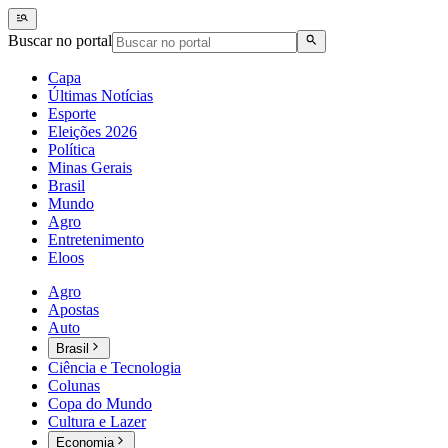
Buscar no portal
Capa
Últimas Notícias
Esporte
Eleições 2026
Política
Minas Gerais
Brasil
Mundo
Agro
Entretenimento
Eloos
Agro
Apostas
Auto
Brasil
Ciência e Tecnologia
Colunas
Copa do Mundo
Cultura e Lazer
Economia