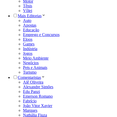
Motor
Tênis
Vôlei
Mais Editorias
Auto
Apostas
Educação
Emprego e Concursos
Eloos
Games
Indústria
Jogos
Meio Ambiente
Negócios
Pets e Animais
Turismo
Comentaristas
Alê Oliveira
Alexandre Simões
Edu Panzi
Emerson Romano
Fabrício
João Vitor Xavier
Marques
Nathália Fiuza