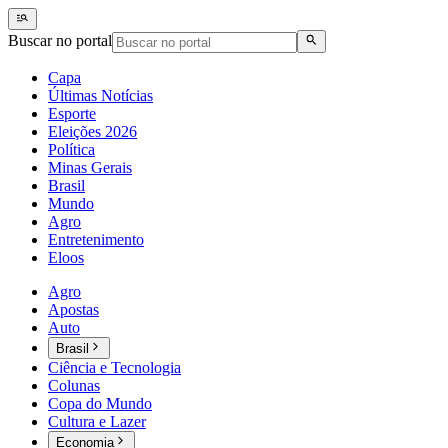
Buscar no portal
Capa
Últimas Notícias
Esporte
Eleições 2026
Política
Minas Gerais
Brasil
Mundo
Agro
Entretenimento
Eloos
Agro
Apostas
Auto
Brasil
Ciência e Tecnologia
Colunas
Copa do Mundo
Cultura e Lazer
Economia