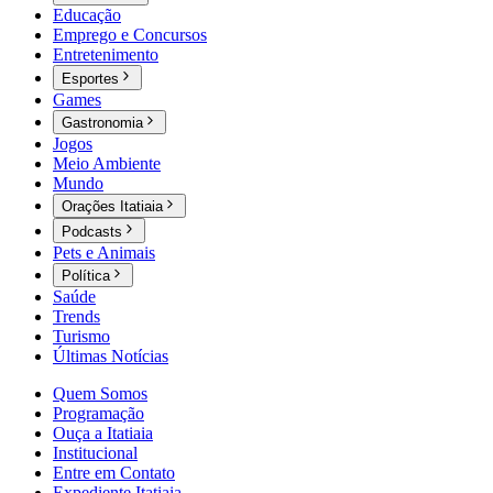
Educação
Emprego e Concursos
Entretenimento
Esportes
Games
Gastronomia
Jogos
Meio Ambiente
Mundo
Orações Itatiaia
Podcasts
Pets e Animais
Política
Saúde
Trends
Turismo
Últimas Notícias
Quem Somos
Programação
Ouça a Itatiaia
Institucional
Entre em Contato
Expediente Itatiaia