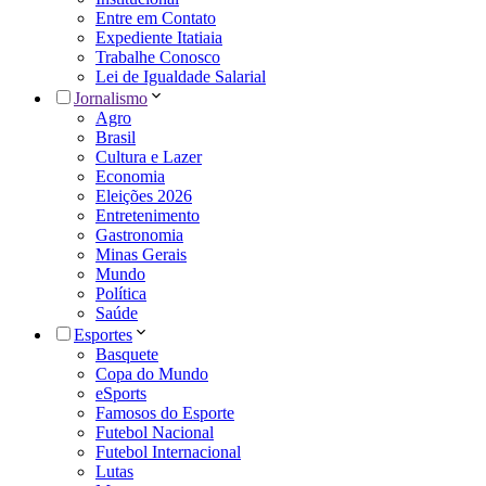
Entre em Contato
Expediente Itatiaia
Trabalhe Conosco
Lei de Igualdade Salarial
Jornalismo
Agro
Brasil
Cultura e Lazer
Economia
Eleições 2026
Entretenimento
Gastronomia
Minas Gerais
Mundo
Política
Saúde
Esportes
Basquete
Copa do Mundo
eSports
Famosos do Esporte
Futebol Nacional
Futebol Internacional
Lutas