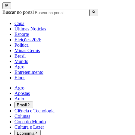
Buscar no portal
Capa
Últimas Notícias
Esporte
Eleições 2026
Política
Minas Gerais
Brasil
Mundo
Agro
Entretenimento
Eloos
Agro
Apostas
Auto
Brasil
Ciência e Tecnologia
Colunas
Copa do Mundo
Cultura e Lazer
Economia