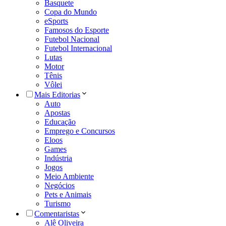
Basquete
Copa do Mundo
eSports
Famosos do Esporte
Futebol Nacional
Futebol Internacional
Lutas
Motor
Tênis
Vôlei
Mais Editorias
Auto
Apostas
Educação
Emprego e Concursos
Eloos
Games
Indústria
Jogos
Meio Ambiente
Negócios
Pets e Animais
Turismo
Comentaristas
Alê Oliveira