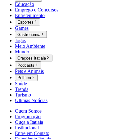
Educação
Emprego e Concursos
Entretenimento
Esportes
Games
Gastronomia
Jogos
Meio Ambiente
Mundo
Orações Itatiaia
Podcasts
Pets e Animais
Política
Saúde
Trends
Turismo
Últimas Notícias
Quem Somos
Programação
Ouça a Itatiaia
Institucional
Entre em Contato
Expediente Itatiaia