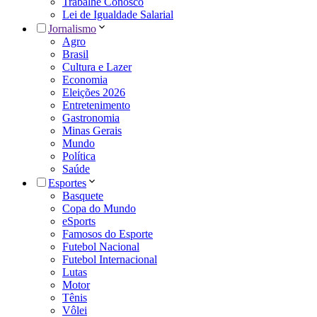
Trabalhe Conosco
Lei de Igualdade Salarial
Jornalismo
Agro
Brasil
Cultura e Lazer
Economia
Eleições 2026
Entretenimento
Gastronomia
Minas Gerais
Mundo
Política
Saúde
Esportes
Basquete
Copa do Mundo
eSports
Famosos do Esporte
Futebol Nacional
Futebol Internacional
Lutas
Motor
Tênis
Vôlei