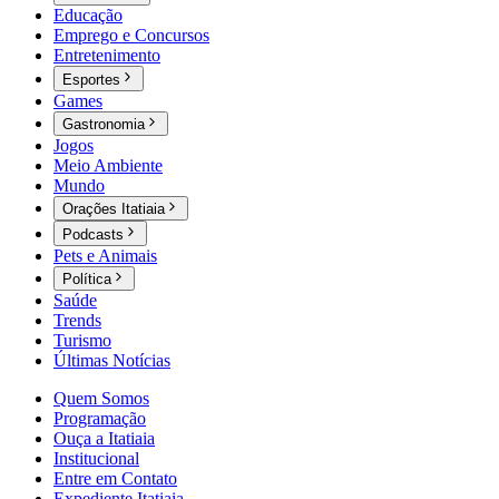
Educação
Emprego e Concursos
Entretenimento
Esportes
Games
Gastronomia
Jogos
Meio Ambiente
Mundo
Orações Itatiaia
Podcasts
Pets e Animais
Política
Saúde
Trends
Turismo
Últimas Notícias
Quem Somos
Programação
Ouça a Itatiaia
Institucional
Entre em Contato
Expediente Itatiaia