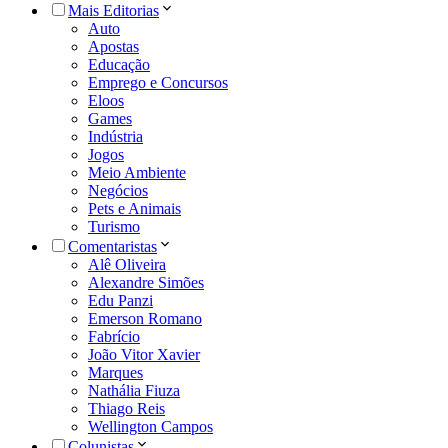
Mais Editorias
Auto
Apostas
Educação
Emprego e Concursos
Eloos
Games
Indústria
Jogos
Meio Ambiente
Negócios
Pets e Animais
Turismo
Comentaristas
Alê Oliveira
Alexandre Simões
Edu Panzi
Emerson Romano
Fabrício
João Vitor Xavier
Marques
Nathália Fiuza
Thiago Reis
Wellington Campos
Colunistas