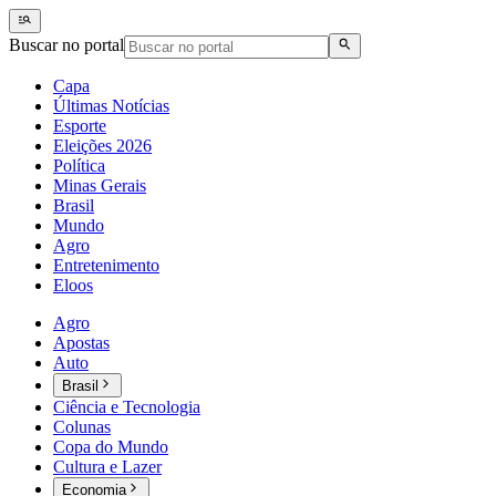
Buscar no portal
Capa
Últimas Notícias
Esporte
Eleições 2026
Política
Minas Gerais
Brasil
Mundo
Agro
Entretenimento
Eloos
Agro
Apostas
Auto
Brasil
Ciência e Tecnologia
Colunas
Copa do Mundo
Cultura e Lazer
Economia