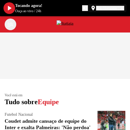
Tocando agora!
Belo Horizonte
Ouça ao vivo
/
24h
Você está em
Tudo sobre
Equipe
Futebol Nacional
Coudet admite cansaço de equipe do
Inter e exalta Palmeiras: 'Não perdoa'