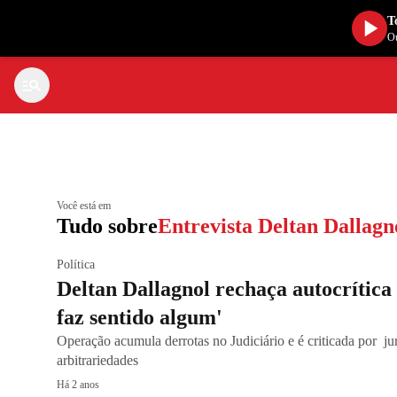
T
Ou
Você está em
Tudo sobre
Entrevista Deltan Dallagn
Política
Deltan Dallagnol rechaça autocrítica
faz sentido algum'
Operação acumula derrotas no Judiciário e é criticada por juri
arbitrariedades
Há 2 anos