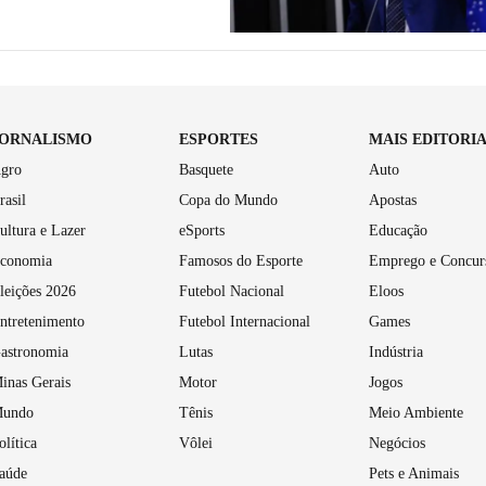
JORNALISMO
ESPORTES
MAIS EDITORI
gro
Basquete
Auto
rasil
Copa do Mundo
Apostas
ultura e Lazer
eSports
Educação
conomia
Famosos do Esporte
Emprego e Concur
leições 2026
Futebol Nacional
Eloos
ntretenimento
Futebol Internacional
Games
astronomia
Lutas
Indústria
inas Gerais
Motor
Jogos
undo
Tênis
Meio Ambiente
olítica
Vôlei
Negócios
aúde
Pets e Animais