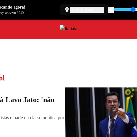
ocando agora!
Belo Horizonte
ça ao vivo
/
24h
ol
 à Lava Jato: 'não
stas e parte da classe política por