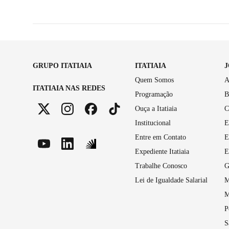
GRUPO ITATIAIA
ITATIAIA
Quem Somos
A
ITATIAIA NAS REDES
Programação
B
Ouça a Itatiaia
C
Institucional
E
Entre em Contato
E
Expediente Itatiaia
E
Trabalhe Conosco
G
Lei de Igualdade Salarial
M
M
P
S