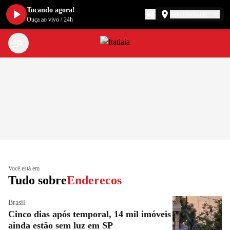
Tocando agora!
Belo Horizonte
Ouça ao vivo
/
24h
Você está em
Tudo sobre
Enderecos
Brasil
Cinco dias após temporal, 14 mil imóveis
ainda estão sem luz em SP