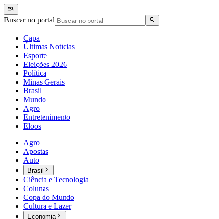
Buscar no portal
Capa
Últimas Notícias
Esporte
Eleições 2026
Política
Minas Gerais
Brasil
Mundo
Agro
Entretenimento
Eloos
Agro
Apostas
Auto
Brasil
Ciência e Tecnologia
Colunas
Copa do Mundo
Cultura e Lazer
Economia