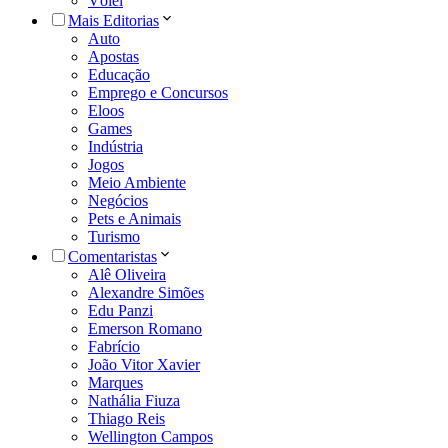
Vôlei
Mais Editorias
Auto
Apostas
Educação
Emprego e Concursos
Eloos
Games
Indústria
Jogos
Meio Ambiente
Negócios
Pets e Animais
Turismo
Comentaristas
Alê Oliveira
Alexandre Simões
Edu Panzi
Emerson Romano
Fabrício
João Vitor Xavier
Marques
Nathália Fiuza
Thiago Reis
Wellington Campos