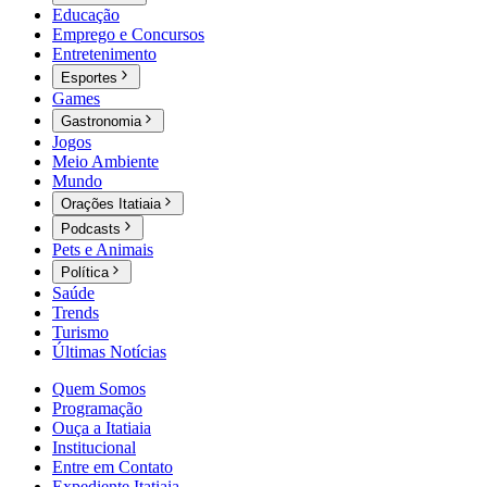
Educação
Emprego e Concursos
Entretenimento
Esportes
Games
Gastronomia
Jogos
Meio Ambiente
Mundo
Orações Itatiaia
Podcasts
Pets e Animais
Política
Saúde
Trends
Turismo
Últimas Notícias
Quem Somos
Programação
Ouça a Itatiaia
Institucional
Entre em Contato
Expediente Itatiaia