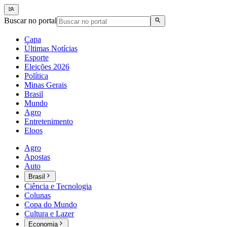
Buscar no portal
Capa
Últimas Notícias
Esporte
Eleições 2026
Política
Minas Gerais
Brasil
Mundo
Agro
Entretenimento
Eloos
Agro
Apostas
Auto
Brasil
Ciência e Tecnologia
Colunas
Copa do Mundo
Cultura e Lazer
Economia