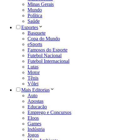
Minas Gerais
Mundo
Política
Saúde
Esportes
Basquete
Copa do Mundo
eSports
Famosos do Esporte
Futebol Nacional
Futebol Internacional
Lutas
Motor
Tênis
Vôlei
Mais Editorias
Auto
Apostas
Educação
Emprego e Concursos
Eloos
Games
Indústria
Jogos