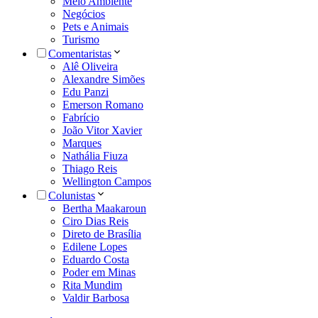
Meio Ambiente
Negócios
Pets e Animais
Turismo
Comentaristas
Alê Oliveira
Alexandre Simões
Edu Panzi
Emerson Romano
Fabrício
João Vitor Xavier
Marques
Nathália Fiuza
Thiago Reis
Wellington Campos
Colunistas
Bertha Maakaroun
Ciro Dias Reis
Direto de Brasília
Edilene Lopes
Eduardo Costa
Poder em Minas
Rita Mundim
Valdir Barbosa