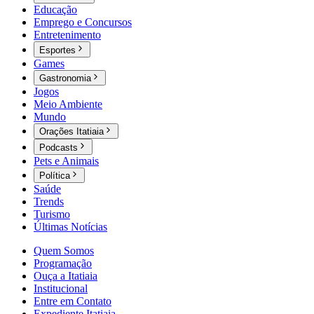
Educação
Emprego e Concursos
Entretenimento
Esportes
Games
Gastronomia
Jogos
Meio Ambiente
Mundo
Orações Itatiaia
Podcasts
Pets e Animais
Política
Saúde
Trends
Turismo
Últimas Notícias
Quem Somos
Programação
Ouça a Itatiaia
Institucional
Entre em Contato
Expediente Itatiaia