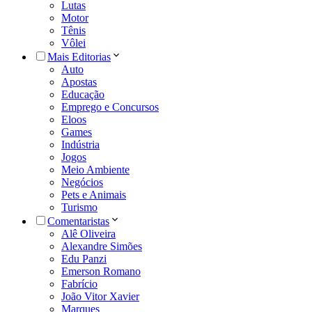
Lutas
Motor
Tênis
Vôlei
Mais Editorias
Auto
Apostas
Educação
Emprego e Concursos
Eloos
Games
Indústria
Jogos
Meio Ambiente
Negócios
Pets e Animais
Turismo
Comentaristas
Alê Oliveira
Alexandre Simões
Edu Panzi
Emerson Romano
Fabrício
João Vitor Xavier
Marques