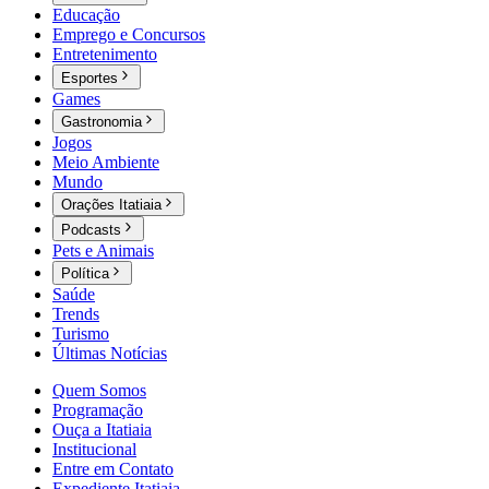
Educação
Emprego e Concursos
Entretenimento
Esportes
Games
Gastronomia
Jogos
Meio Ambiente
Mundo
Orações Itatiaia
Podcasts
Pets e Animais
Política
Saúde
Trends
Turismo
Últimas Notícias
Quem Somos
Programação
Ouça a Itatiaia
Institucional
Entre em Contato
Expediente Itatiaia