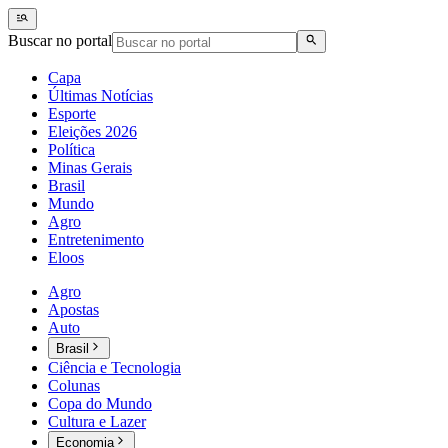
Buscar no portal
Capa
Últimas Notícias
Esporte
Eleições 2026
Política
Minas Gerais
Brasil
Mundo
Agro
Entretenimento
Eloos
Agro
Apostas
Auto
Brasil
Ciência e Tecnologia
Colunas
Copa do Mundo
Cultura e Lazer
Economia