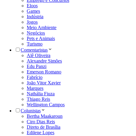
Emprego e Concursos
Eloos
Games
Indústria
Jogos
Meio Ambiente
Negócios
Pets e Animais
Turismo
Comentaristas
Alê Oliveira
Alexandre Simões
Edu Panzi
Emerson Romano
Fabrício
João Vitor Xavier
Marques
Nathália Fiuza
Thiago Reis
Wellington Campos
Colunistas
Bertha Maakaroun
Ciro Dias Reis
Direto de Brasília
Edilene Lopes