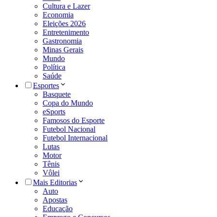
Cultura e Lazer
Economia
Eleições 2026
Entretenimento
Gastronomia
Minas Gerais
Mundo
Política
Saúde
Esportes
Basquete
Copa do Mundo
eSports
Famosos do Esporte
Futebol Nacional
Futebol Internacional
Lutas
Motor
Tênis
Vôlei
Mais Editorias
Auto
Apostas
Educação