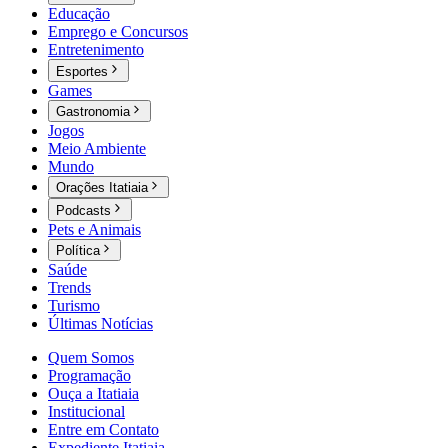
Educação
Emprego e Concursos
Entretenimento
Esportes
Games
Gastronomia
Jogos
Meio Ambiente
Mundo
Orações Itatiaia
Podcasts
Pets e Animais
Política
Saúde
Trends
Turismo
Últimas Notícias
Quem Somos
Programação
Ouça a Itatiaia
Institucional
Entre em Contato
Expediente Itatiaia