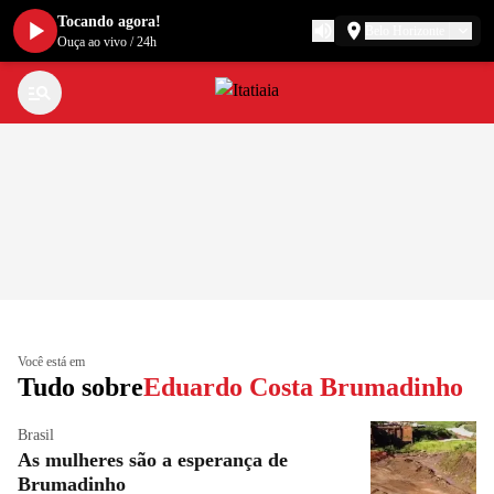
Tocando agora!
Belo Horizonte
Ouça ao vivo
/
24h
Você está em
Tudo sobre
Eduardo Costa Brumadinho
Brasil
As mulheres são a esperança de
Brumadinho