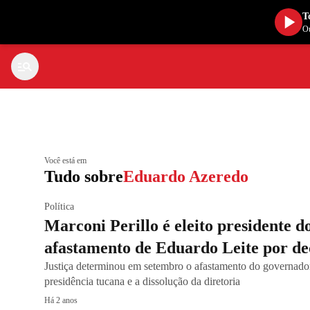
T
Ou
Você está em
Tudo sobre
Eduardo Azeredo
Política
Marconi Perillo é eleito presidente 
afastamento de Eduardo Leite por dec
Justiça determinou em setembro o afastamento do governado
presidência tucana e a dissolução da diretoria
Há 2 anos