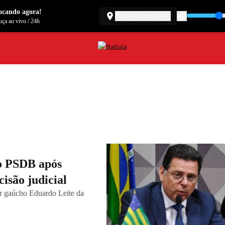
ocando agora!
Belo Horizonte
ça ao vivo
/
24h
do PSDB após
isão judicial
r gaúcho Eduardo Leite da