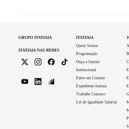
GRUPO ITATIAIA
ITATIAIA
Quem Somos
A
ITATIAIA NAS REDES
Programação
B
Ouça a Itatiaia
C
Institucional
E
Entre em Contato
E
Expediente Itatiaia
E
Trabalhe Conosco
G
Lei de Igualdade Salarial
M
M
P
S