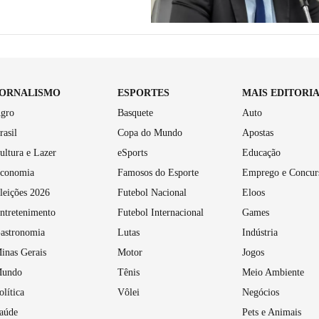
JORNALISMO
ESPORTES
MAIS EDITORI
gro
Basquete
Auto
rasil
Copa do Mundo
Apostas
ultura e Lazer
eSports
Educação
conomia
Famosos do Esporte
Emprego e Concur
leições 2026
Futebol Nacional
Eloos
ntretenimento
Futebol Internacional
Games
astronomia
Lutas
Indústria
inas Gerais
Motor
Jogos
undo
Tênis
Meio Ambiente
olítica
Vôlei
Negócios
aúde
Pets e Animais