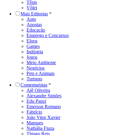
Tênis
Vôlei
Mais Editorias
Auto
Apostas
Educação
Emprego e Concursos
Eloos
Games
Indústria
Jogos
Meio Ambiente
Negócios
Pets e Animais
Turismo
Comentaristas
Alê Oliveira
Alexandre Simões
Edu Panzi
Emerson Romano
Fabrício
João Vitor Xavier
Marques
Nathália Fiuza
Thiago Reis