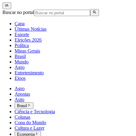
Buscar no portal
Capa
Últimas Notícias
Esporte
Eleições 2026
Política
Minas Gerais
Brasil
Mundo
Agro
Entretenimento
Eloos
Agro
Apostas
Auto
Brasil
Ciência e Tecnologia
Colunas
Copa do Mundo
Cultura e Lazer
Economia