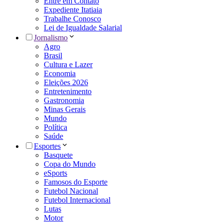
Entre em Contato
Expediente Itatiaia
Trabalhe Conosco
Lei de Igualdade Salarial
Jornalismo
Agro
Brasil
Cultura e Lazer
Economia
Eleições 2026
Entretenimento
Gastronomia
Minas Gerais
Mundo
Política
Saúde
Esportes
Basquete
Copa do Mundo
eSports
Famosos do Esporte
Futebol Nacional
Futebol Internacional
Lutas
Motor