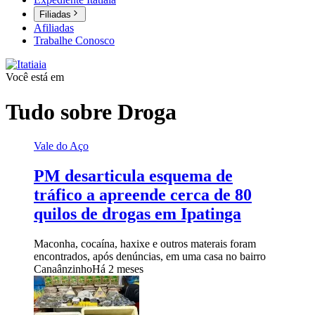
Filiadas
Afiliadas
Trabalhe Conosco
Você está em
Tudo sobre
Droga
Vale do Aço
PM desarticula esquema de
tráfico a apreende cerca de 80
quilos de drogas em Ipatinga
Maconha, cocaína, haxixe e outros materais foram
encontrados, após denúncias, em uma casa no bairro
Canaânzinho
Há 2 meses