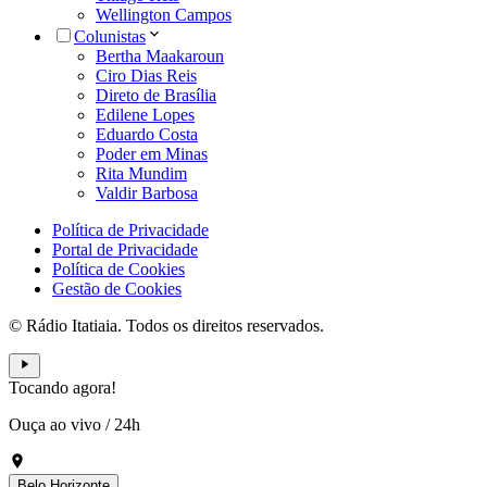
Wellington Campos
Colunistas
Bertha Maakaroun
Ciro Dias Reis
Direto de Brasília
Edilene Lopes
Eduardo Costa
Poder em Minas
Rita Mundim
Valdir Barbosa
Política de Privacidade
Portal de Privacidade
Política de Cookies
Gestão de Cookies
© Rádio Itatiaia. Todos os direitos reservados.
Tocando agora!
Ouça ao vivo
/
24h
Belo Horizonte