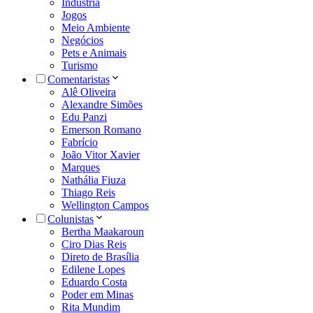
Indústria
Jogos
Meio Ambiente
Negócios
Pets e Animais
Turismo
Comentaristas
Alê Oliveira
Alexandre Simões
Edu Panzi
Emerson Romano
Fabrício
João Vitor Xavier
Marques
Nathália Fiuza
Thiago Reis
Wellington Campos
Colunistas
Bertha Maakaroun
Ciro Dias Reis
Direto de Brasília
Edilene Lopes
Eduardo Costa
Poder em Minas
Rita Mundim