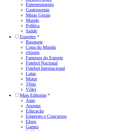
Entretenimento
Gastronomia
Minas Gerais
Mundo
Política
Saúde
Esportes
Basquete
Copa do Mundo
eSports
Famosos do Esporte
Futebol Nacional
Futebol Internacional
Lutas
Motor
Tênis
Vôlei
Mais Editorias
Auto
Apostas
Educação
Emprego e Concursos
Eloos
Games