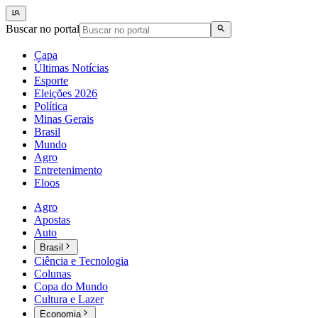
Buscar no portal
Capa
Últimas Notícias
Esporte
Eleições 2026
Política
Minas Gerais
Brasil
Mundo
Agro
Entretenimento
Eloos
Agro
Apostas
Auto
Brasil
Ciência e Tecnologia
Colunas
Copa do Mundo
Cultura e Lazer
Economia