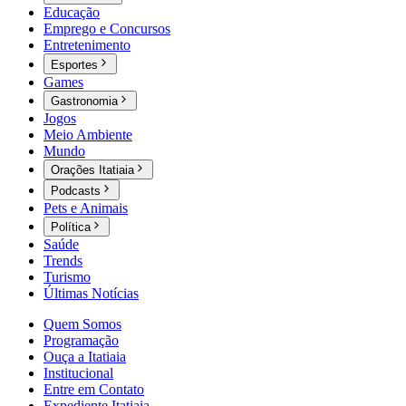
Educação
Emprego e Concursos
Entretenimento
Esportes
Games
Gastronomia
Jogos
Meio Ambiente
Mundo
Orações Itatiaia
Podcasts
Pets e Animais
Política
Saúde
Trends
Turismo
Últimas Notícias
Quem Somos
Programação
Ouça a Itatiaia
Institucional
Entre em Contato
Expediente Itatiaia