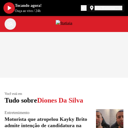
Tocando agora!
Belo Horizonte
Ouça ao vivo
/
24h
Você está em
Tudo sobre
Diones Da Silva
Entretenimento
Motorista que atropelou Kayky Brito
admite intenção de candidatura na