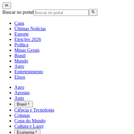
Buscar no portal
Capa
Últimas Notícias
Esporte
Eleições 2026
Política
Minas Gerais
Brasil
Mundo
Agro
Entretenimento
Eloos
Agro
Apostas
Auto
Brasil
Ciência e Tecnologia
Colunas
Copa do Mundo
Cultura e Lazer
Economia