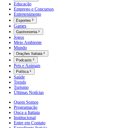
Educação
Emprego e Concursos
Entretenimento
Esportes
Games
Gastronomia
Jogos
Meio Ambiente
Mundo
Orações Itatiaia
Podcasts
Pets e Animais
Política
Saúde
Trends
Turismo
Últimas Notícias
Quem Somos
Programação
Ouça a Itatiaia
Institucional
Entre em Contato
Expediente Itatiaia