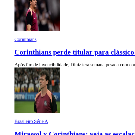
Corinthians
Corinthians perde titular para clássico
Após fim de invencibilidade, Diniz terá semana pesada com con
Brasileiro Série A
Mirassol x Corinthians: veja as escala