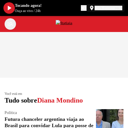
Tocando agora!
Belo Horizonte
Ouça ao vivo
/
24h
Você está em
Tudo sobre
Diana Mondino
Política
Futura chanceler argentina viaja ao
Brasil para convidar Lula para posse de