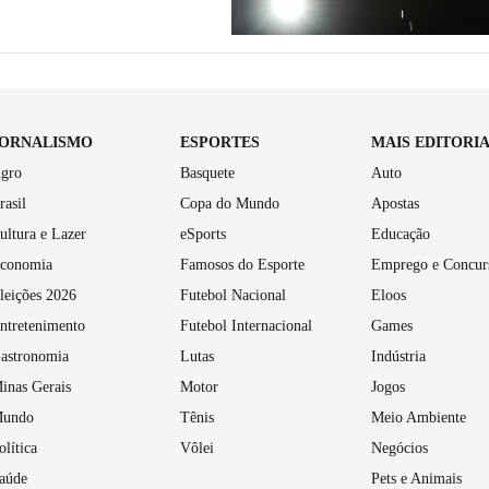
JORNALISMO
ESPORTES
MAIS EDITORI
gro
Basquete
Auto
rasil
Copa do Mundo
Apostas
ultura e Lazer
eSports
Educação
conomia
Famosos do Esporte
Emprego e Concur
leições 2026
Futebol Nacional
Eloos
ntretenimento
Futebol Internacional
Games
astronomia
Lutas
Indústria
inas Gerais
Motor
Jogos
undo
Tênis
Meio Ambiente
olítica
Vôlei
Negócios
aúde
Pets e Animais