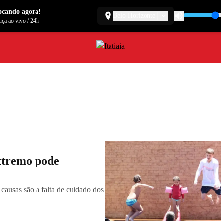
ocando agora!
Belo Horizonte
ça ao vivo
/
24h
xtremo pode
 causas são a falta de cuidado dos