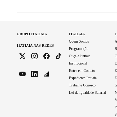
GRUPO ITATIAIA
ITATIAIA
Quem Somos
A
ITATIAIA NAS REDES
Programação
B
Ouça a Itatiaia
C
Institucional
E
Entre em Contato
E
Expediente Itatiaia
E
Trabalhe Conosco
G
Lei de Igualdade Salarial
M
M
P
S