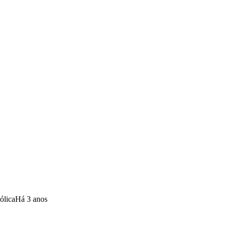
ólica
Há 3 anos