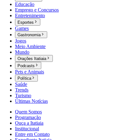
Educação
Emprego e Concursos
Entretenimento
Esportes
Games
Gastronomia
Jogos
Meio Ambiente
Mundo
Orações Itatiaia
Podcasts
Pets e Animais
Política
Saúde
Trends
Turismo
Últimas Notícias
Quem Somos
Programação
Ouça a Itatiaia
Institucional
Entre em Contato
Expediente Itatiaia