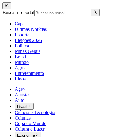
Buscar no portal
Capa
Últimas Notícias
Esporte
Eleições 2026
Política
Minas Gerais
Brasil
Mundo
Agro
Entretenimento
Eloos
Agro
Apostas
Auto
Brasil
Ciência e Tecnologia
Colunas
Copa do Mundo
Cultura e Lazer
Economia