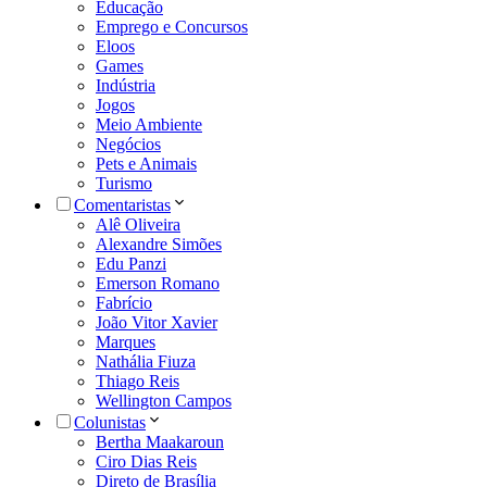
Educação
Emprego e Concursos
Eloos
Games
Indústria
Jogos
Meio Ambiente
Negócios
Pets e Animais
Turismo
Comentaristas
Alê Oliveira
Alexandre Simões
Edu Panzi
Emerson Romano
Fabrício
João Vitor Xavier
Marques
Nathália Fiuza
Thiago Reis
Wellington Campos
Colunistas
Bertha Maakaroun
Ciro Dias Reis
Direto de Brasília