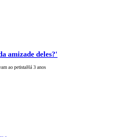
da amizade deles?'
vam ao petista
Há 3 anos