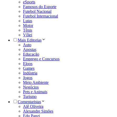
eSports
Famosos do Esporte
Futebol Nacional
Futebol Internacional
Lutas
Motor
Tênis
Vôlei
Mais Editorias
Auto
Apostas
Educação
Emprego e Concursos
Eloos
Games
Indústria
Jogos
Meio Ambiente
Negócios
Pets e Animais
Turismo
Comentaristas
Alê Oliveira
Alexandre Simões
Edu Panzi