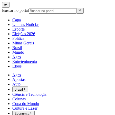
Buscar no portal
Capa
Últimas Notícias
Esporte
Eleições 2026
Política
Minas Gerais
Brasil
Mundo
Agro
Entretenimento
Eloos
Agro
Apostas
Auto
Brasil
Ciência e Tecnologia
Colunas
Copa do Mundo
Cultura e Lazer
Economia