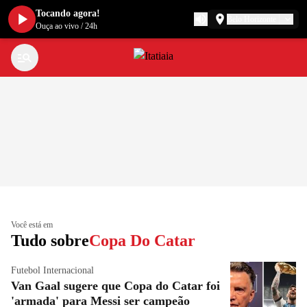
Tocando agora!
Belo Horizonte
Ouça ao vivo
/
24h
Você está em
Tudo sobre
Copa Do Catar
Futebol Internacional
Van Gaal sugere que Copa do Catar foi
'armada' para Messi ser campeão