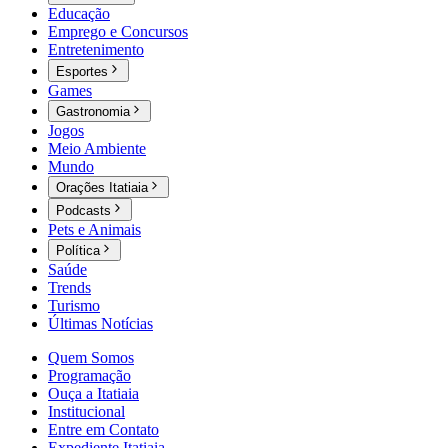
Educação
Emprego e Concursos
Entretenimento
Esportes
Games
Gastronomia
Jogos
Meio Ambiente
Mundo
Orações Itatiaia
Podcasts
Pets e Animais
Política
Saúde
Trends
Turismo
Últimas Notícias
Quem Somos
Programação
Ouça a Itatiaia
Institucional
Entre em Contato
Expediente Itatiaia