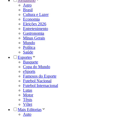
Jornalismo
Agro
Brasil
Cultura e Lazer
Economia
Eleições 2026
Entretenimento
Gastronomia
Minas Gerais
Mundo
Política
Saúde
Esportes
Basquete
Copa do Mundo
eSports
Famosos do Esporte
Futebol Nacional
Futebol Internacional
Lutas
Motor
Tênis
Vôlei
Mais Editorias
Auto