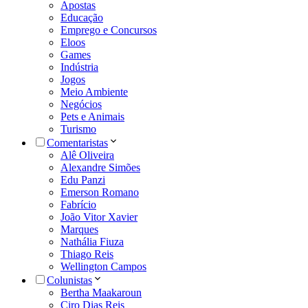
Apostas
Educação
Emprego e Concursos
Eloos
Games
Indústria
Jogos
Meio Ambiente
Negócios
Pets e Animais
Turismo
Comentaristas
Alê Oliveira
Alexandre Simões
Edu Panzi
Emerson Romano
Fabrício
João Vitor Xavier
Marques
Nathália Fiuza
Thiago Reis
Wellington Campos
Colunistas
Bertha Maakaroun
Ciro Dias Reis