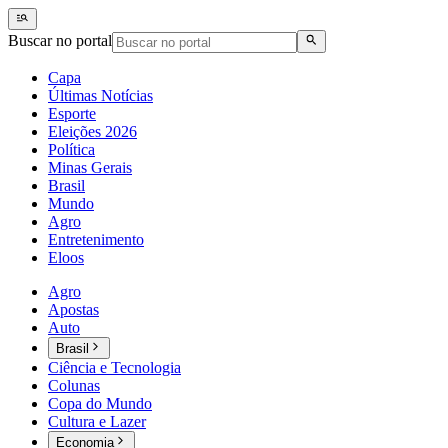
Buscar no portal
Capa
Últimas Notícias
Esporte
Eleições 2026
Política
Minas Gerais
Brasil
Mundo
Agro
Entretenimento
Eloos
Agro
Apostas
Auto
Brasil
Ciência e Tecnologia
Colunas
Copa do Mundo
Cultura e Lazer
Economia