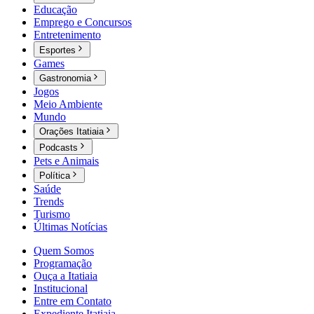
Educação
Emprego e Concursos
Entretenimento
Esportes
Games
Gastronomia
Jogos
Meio Ambiente
Mundo
Orações Itatiaia
Podcasts
Pets e Animais
Política
Saúde
Trends
Turismo
Últimas Notícias
Quem Somos
Programação
Ouça a Itatiaia
Institucional
Entre em Contato
Expediente Itatiaia