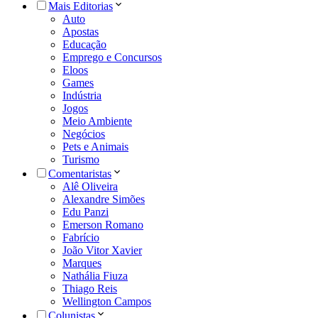
Mais Editorias
Auto
Apostas
Educação
Emprego e Concursos
Eloos
Games
Indústria
Jogos
Meio Ambiente
Negócios
Pets e Animais
Turismo
Comentaristas
Alê Oliveira
Alexandre Simões
Edu Panzi
Emerson Romano
Fabrício
João Vitor Xavier
Marques
Nathália Fiuza
Thiago Reis
Wellington Campos
Colunistas