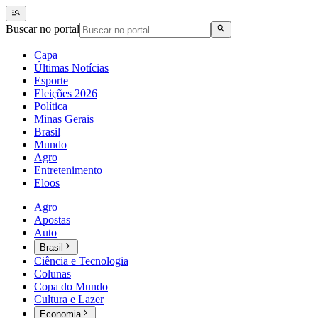
Buscar no portal
Capa
Últimas Notícias
Esporte
Eleições 2026
Política
Minas Gerais
Brasil
Mundo
Agro
Entretenimento
Eloos
Agro
Apostas
Auto
Brasil
Ciência e Tecnologia
Colunas
Copa do Mundo
Cultura e Lazer
Economia