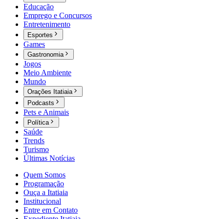
Educação
Emprego e Concursos
Entretenimento
Esportes
Games
Gastronomia
Jogos
Meio Ambiente
Mundo
Orações Itatiaia
Podcasts
Pets e Animais
Política
Saúde
Trends
Turismo
Últimas Notícias
Quem Somos
Programação
Ouça a Itatiaia
Institucional
Entre em Contato
Expediente Itatiaia