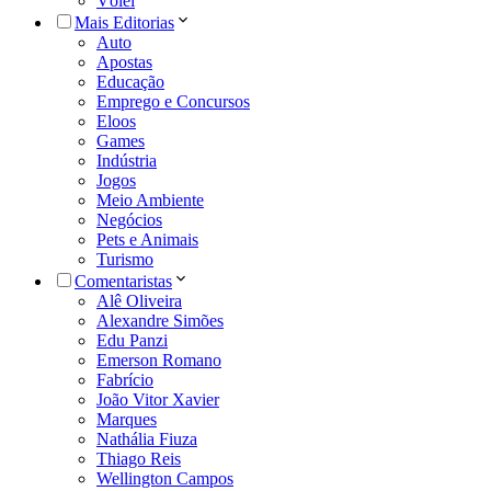
Vôlei
Mais Editorias
Auto
Apostas
Educação
Emprego e Concursos
Eloos
Games
Indústria
Jogos
Meio Ambiente
Negócios
Pets e Animais
Turismo
Comentaristas
Alê Oliveira
Alexandre Simões
Edu Panzi
Emerson Romano
Fabrício
João Vitor Xavier
Marques
Nathália Fiuza
Thiago Reis
Wellington Campos