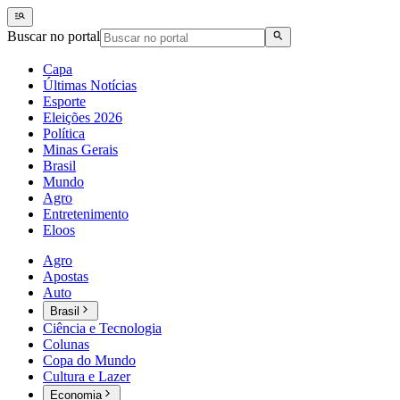
Buscar no portal
Capa
Últimas Notícias
Esporte
Eleições 2026
Política
Minas Gerais
Brasil
Mundo
Agro
Entretenimento
Eloos
Agro
Apostas
Auto
Brasil
Ciência e Tecnologia
Colunas
Copa do Mundo
Cultura e Lazer
Economia