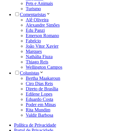
Pets e Animais
Turismo
Comentaristas
Alê Oliveira
Alexandre Simões
Edu Panzi
Emerson Romano
Fabrício
João Vitor Xavier
Marques
Nathália Fiuza
Thiago Reis
Wellington Campos
Colunistas
Bertha Maakaroun
Ciro Dias Reis
Direto de Brasília
Edilene Lopes
Eduardo Costa
Poder em Minas
Rita Mundim
Valdir Barbosa
Política de Privacidade
Portal de Privacidade