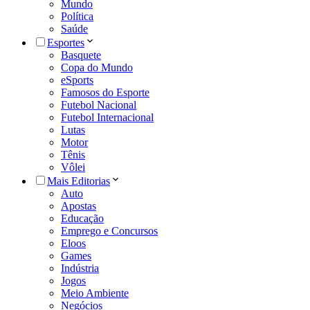
Mundo
Política
Saúde
Esportes
Basquete
Copa do Mundo
eSports
Famosos do Esporte
Futebol Nacional
Futebol Internacional
Lutas
Motor
Tênis
Vôlei
Mais Editorias
Auto
Apostas
Educação
Emprego e Concursos
Eloos
Games
Indústria
Jogos
Meio Ambiente
Negócios