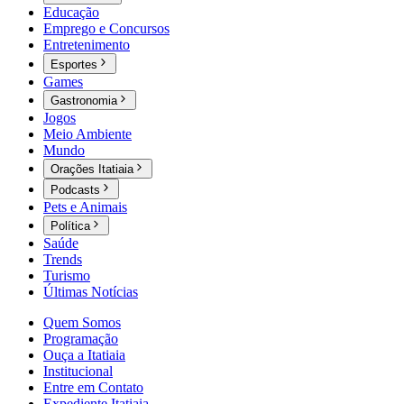
Educação
Emprego e Concursos
Entretenimento
Esportes
Games
Gastronomia
Jogos
Meio Ambiente
Mundo
Orações Itatiaia
Podcasts
Pets e Animais
Política
Saúde
Trends
Turismo
Últimas Notícias
Quem Somos
Programação
Ouça a Itatiaia
Institucional
Entre em Contato
Expediente Itatiaia