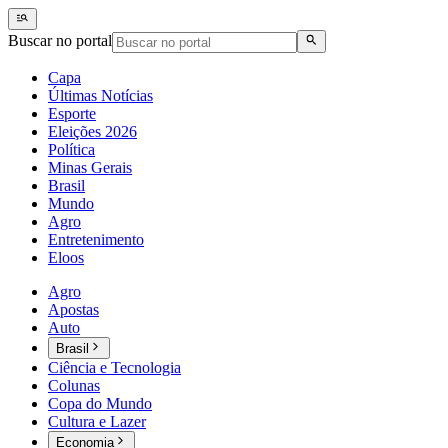
Buscar no portal
Capa
Últimas Notícias
Esporte
Eleições 2026
Política
Minas Gerais
Brasil
Mundo
Agro
Entretenimento
Eloos
Agro
Apostas
Auto
Brasil
Ciência e Tecnologia
Colunas
Copa do Mundo
Cultura e Lazer
Economia