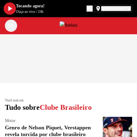
Tocando agora!
Belo Horizonte
Ouça ao vivo
/
24h
Você está em
Tudo sobre
Clube Brasileiro
Motor
Genro de Nelson Piquet, Verstappen
revela torcida por clube brasileiro