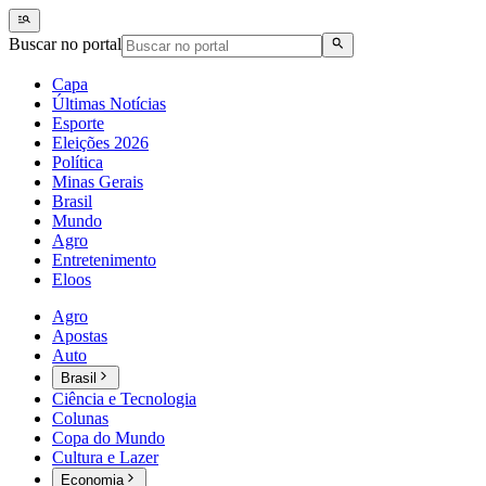
Buscar no portal
Capa
Últimas Notícias
Esporte
Eleições 2026
Política
Minas Gerais
Brasil
Mundo
Agro
Entretenimento
Eloos
Agro
Apostas
Auto
Brasil
Ciência e Tecnologia
Colunas
Copa do Mundo
Cultura e Lazer
Economia