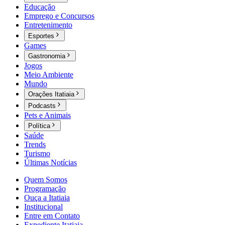
Educação
Emprego e Concursos
Entretenimento
Esportes
Games
Gastronomia
Jogos
Meio Ambiente
Mundo
Orações Itatiaia
Podcasts
Pets e Animais
Política
Saúde
Trends
Turismo
Últimas Notícias
Quem Somos
Programação
Ouça a Itatiaia
Institucional
Entre em Contato
Expediente Itatiaia