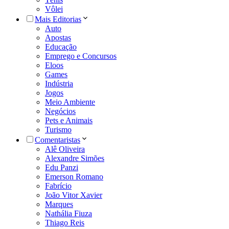
Vôlei
Mais Editorias
Auto
Apostas
Educação
Emprego e Concursos
Eloos
Games
Indústria
Jogos
Meio Ambiente
Negócios
Pets e Animais
Turismo
Comentaristas
Alê Oliveira
Alexandre Simões
Edu Panzi
Emerson Romano
Fabrício
João Vitor Xavier
Marques
Nathália Fiuza
Thiago Reis