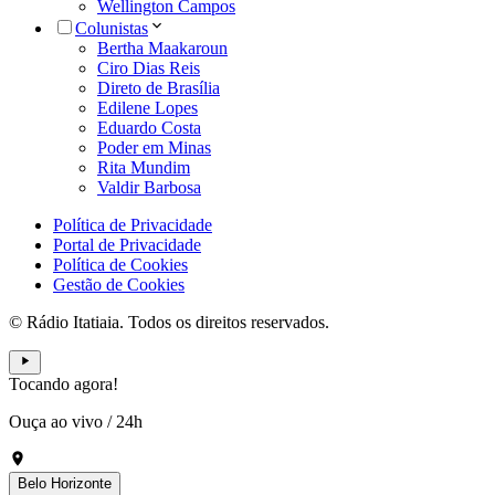
Wellington Campos
Colunistas
Bertha Maakaroun
Ciro Dias Reis
Direto de Brasília
Edilene Lopes
Eduardo Costa
Poder em Minas
Rita Mundim
Valdir Barbosa
Política de Privacidade
Portal de Privacidade
Política de Cookies
Gestão de Cookies
© Rádio Itatiaia. Todos os direitos reservados.
Tocando agora!
Ouça ao vivo
/
24h
Belo Horizonte