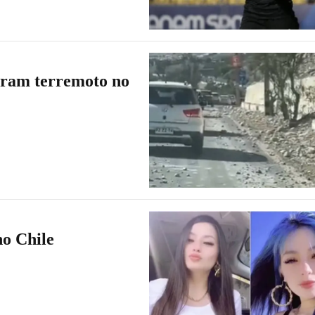
tram terremoto no
no Chile
r