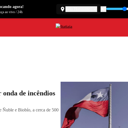
ocando agora!
Belo Horizonte
ça ao vivo
/
24h
r onda de incêndios
de Ñuble e Biobío, a cerca de 500