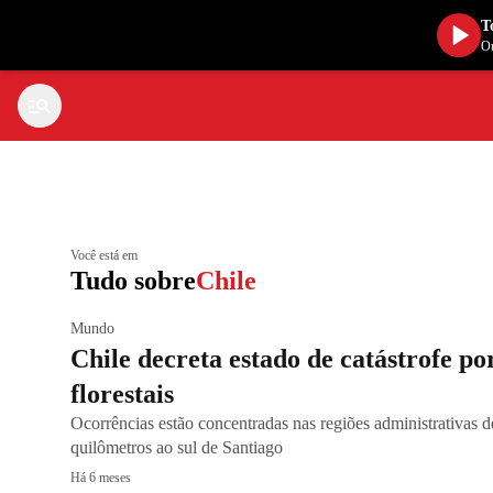
T
Ou
Você está em
Tudo sobre
Chile
Mundo
Chile decreta estado de catástrofe po
florestais
Ocorrências estão concentradas nas regiões administrativas 
quilômetros ao sul de Santiago
Há 6 meses