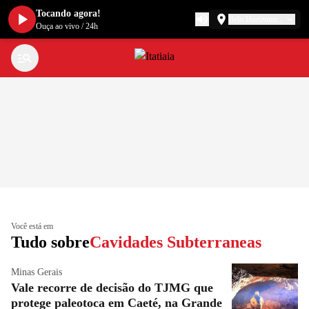
Tocando agora!
Belo Horizonte
Ouça ao vivo
/
24h
Você está em
Tudo sobre
Cavidades Subterraneas
Minas Gerais
Vale recorre de decisão do TJMG que
protege paleotoca em Caeté, na Grande