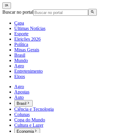
Buscar no portal
Capa
Últimas Notícias
Esporte
Eleições 2026
Política
Minas Gerais
Brasil
Mundo
Agro
Entretenimento
Eloos
Agro
Apostas
Auto
Brasil
Ciência e Tecnologia
Colunas
Copa do Mundo
Cultura e Lazer
Economia