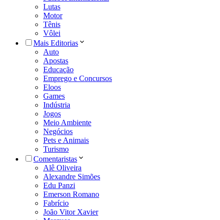
Lutas
Motor
Tênis
Vôlei
Mais Editorias
Auto
Apostas
Educação
Emprego e Concursos
Eloos
Games
Indústria
Jogos
Meio Ambiente
Negócios
Pets e Animais
Turismo
Comentaristas
Alê Oliveira
Alexandre Simões
Edu Panzi
Emerson Romano
Fabrício
João Vitor Xavier