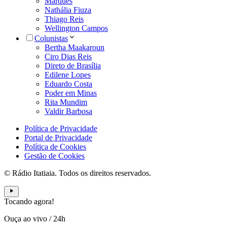
Marques
Nathália Fiuza
Thiago Reis
Wellington Campos
Colunistas
Bertha Maakaroun
Ciro Dias Reis
Direto de Brasília
Edilene Lopes
Eduardo Costa
Poder em Minas
Rita Mundim
Valdir Barbosa
Política de Privacidade
Portal de Privacidade
Política de Cookies
Gestão de Cookies
© Rádio Itatiaia. Todos os direitos reservados.
Tocando agora!
Ouça ao vivo
/
24h