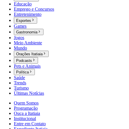
Educação
Emprego e Concursos
Entretenimento
Esportes
Games
Gastronomia
Jogos
Meio Ambiente
Mundo
Orações Itatiaia
Podcasts
Pets e Animais
Política
Saúde
Trends
Turismo
Últimas Notícias
Quem Somos
Programação
Ouça a Itatiaia
Institucional
Entre em Contato
Expediente Itatiaia