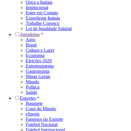
Ouça a Itatiaia
Institucional
Entre em Contato
Expediente Itatiaia
Trabalhe Conosco
Lei de Igualdade Salarial
Jornalismo
Agro
Brasil
Cultura e Lazer
Economia
Eleições 2026
Entretenimento
Gastronomia
Minas Gerais
Mundo
Política
Saúde
Esportes
Basquete
Copa do Mundo
eSports
Famosos do Esporte
Futebol Nacional
Futebol Internacional