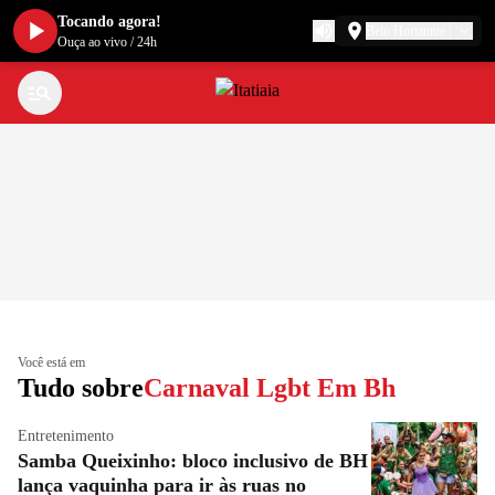
Tocando agora!
Belo Horizonte
Ouça ao vivo
/
24h
Você está em
Tudo sobre
Carnaval Lgbt Em Bh
Entretenimento
Samba Queixinho: bloco inclusivo de BH
lança vaquinha para ir às ruas no