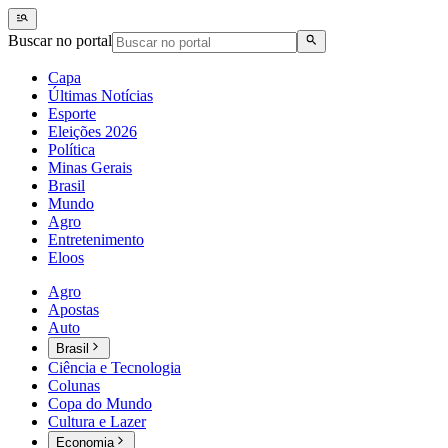
Buscar no portal
Capa
Últimas Notícias
Esporte
Eleições 2026
Política
Minas Gerais
Brasil
Mundo
Agro
Entretenimento
Eloos
Agro
Apostas
Auto
Brasil
Ciência e Tecnologia
Colunas
Copa do Mundo
Cultura e Lazer
Economia