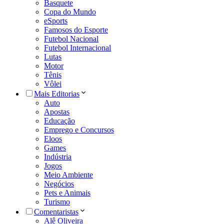
Basquete
Copa do Mundo
eSports
Famosos do Esporte
Futebol Nacional
Futebol Internacional
Lutas
Motor
Tênis
Vôlei
Mais Editorias
Auto
Apostas
Educação
Emprego e Concursos
Eloos
Games
Indústria
Jogos
Meio Ambiente
Negócios
Pets e Animais
Turismo
Comentaristas
Alê Oliveira