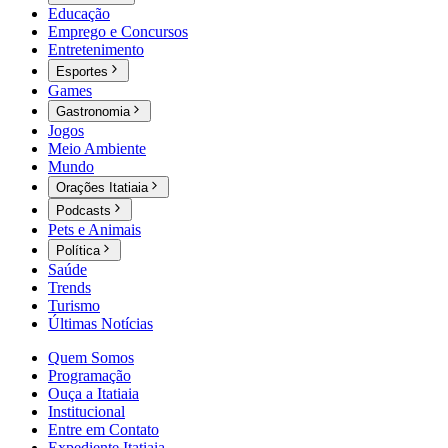
Educação
Emprego e Concursos
Entretenimento
Esportes
Games
Gastronomia
Jogos
Meio Ambiente
Mundo
Orações Itatiaia
Podcasts
Pets e Animais
Política
Saúde
Trends
Turismo
Últimas Notícias
Quem Somos
Programação
Ouça a Itatiaia
Institucional
Entre em Contato
Expediente Itatiaia