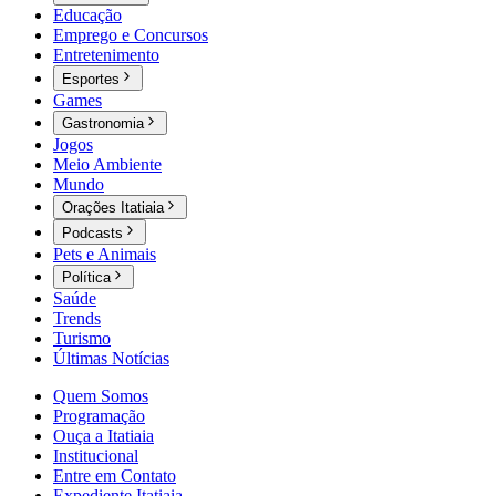
Educação
Emprego e Concursos
Entretenimento
Esportes
Games
Gastronomia
Jogos
Meio Ambiente
Mundo
Orações Itatiaia
Podcasts
Pets e Animais
Política
Saúde
Trends
Turismo
Últimas Notícias
Quem Somos
Programação
Ouça a Itatiaia
Institucional
Entre em Contato
Expediente Itatiaia