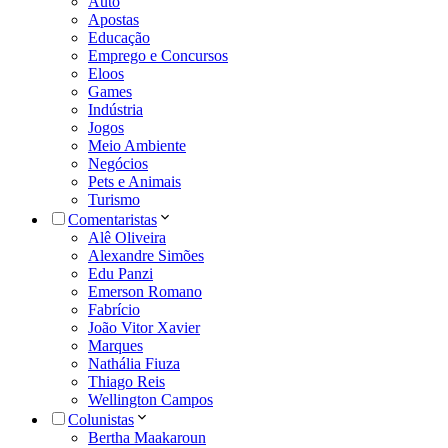
Auto
Apostas
Educação
Emprego e Concursos
Eloos
Games
Indústria
Jogos
Meio Ambiente
Negócios
Pets e Animais
Turismo
Comentaristas
Alê Oliveira
Alexandre Simões
Edu Panzi
Emerson Romano
Fabrício
João Vitor Xavier
Marques
Nathália Fiuza
Thiago Reis
Wellington Campos
Colunistas
Bertha Maakaroun