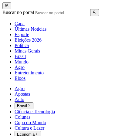
Buscar no portal
Capa
Últimas Notícias
Esporte
Eleições 2026
Política
Minas Gerais
Brasil
Mundo
Agro
Entretenimento
Eloos
Agro
Apostas
Auto
Brasil
Ciência e Tecnologia
Colunas
Copa do Mundo
Cultura e Lazer
Economia