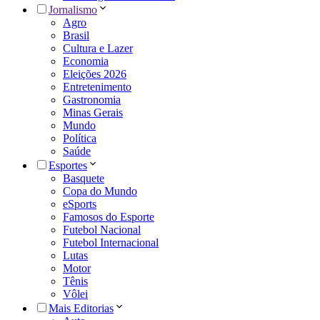
Jornalismo
Agro
Brasil
Cultura e Lazer
Economia
Eleições 2026
Entretenimento
Gastronomia
Minas Gerais
Mundo
Política
Saúde
Esportes
Basquete
Copa do Mundo
eSports
Famosos do Esporte
Futebol Nacional
Futebol Internacional
Lutas
Motor
Tênis
Vôlei
Mais Editorias