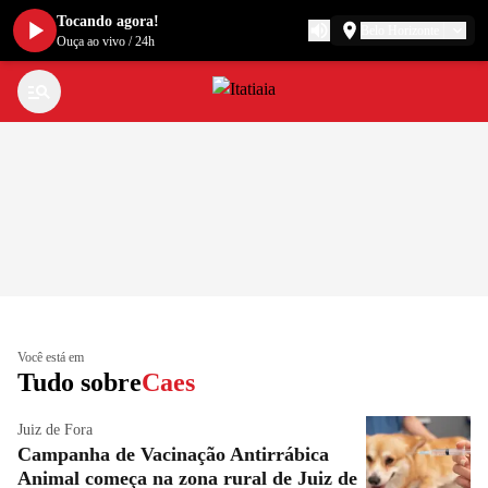
Tocando agora!
Belo Horizonte
Ouça ao vivo
/
24h
Você está em
Tudo sobre
Caes
Juiz de Fora
Campanha de Vacinação Antirrábica
Animal começa na zona rural de Juiz de