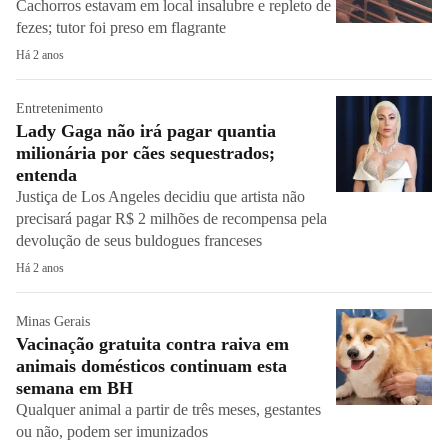
Cachorros estavam em local insalubre e repleto de
fezes; tutor foi preso em flagrante
Há 2 anos
Entretenimento
Lady Gaga não irá pagar quantia
milionária por cães sequestrados;
entenda
Justiça de Los Angeles decidiu que artista não
precisará pagar R$ 2 milhões de recompensa pela
devolução de seus buldogues franceses
Há 2 anos
Minas Gerais
Vacinação gratuita contra raiva em
animais domésticos continuam esta
semana em BH
Qualquer animal a partir de três meses, gestantes
ou não, podem ser imunizados