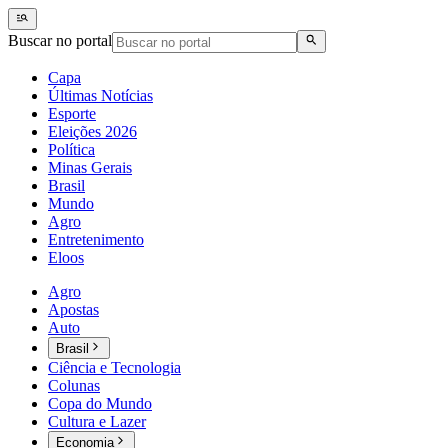
Buscar no portal
Capa
Últimas Notícias
Esporte
Eleições 2026
Política
Minas Gerais
Brasil
Mundo
Agro
Entretenimento
Eloos
Agro
Apostas
Auto
Brasil
Ciência e Tecnologia
Colunas
Copa do Mundo
Cultura e Lazer
Economia