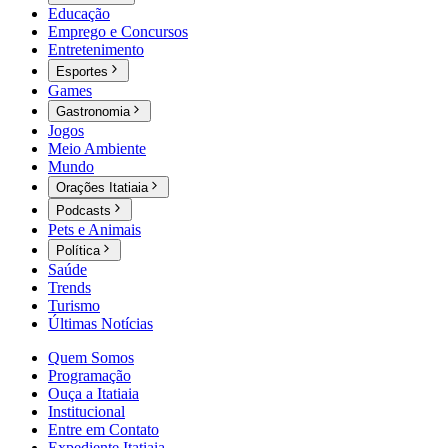
Educação
Emprego e Concursos
Entretenimento
Esportes
Games
Gastronomia
Jogos
Meio Ambiente
Mundo
Orações Itatiaia
Podcasts
Pets e Animais
Política
Saúde
Trends
Turismo
Últimas Notícias
Quem Somos
Programação
Ouça a Itatiaia
Institucional
Entre em Contato
Expediente Itatiaia