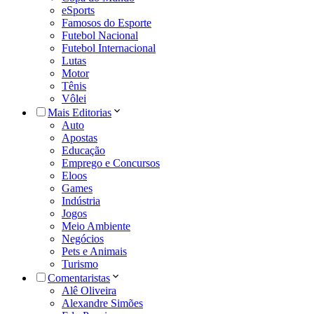
eSports
Famosos do Esporte
Futebol Nacional
Futebol Internacional
Lutas
Motor
Tênis
Vôlei
Mais Editorias
Auto
Apostas
Educação
Emprego e Concursos
Eloos
Games
Indústria
Jogos
Meio Ambiente
Negócios
Pets e Animais
Turismo
Comentaristas
Alê Oliveira
Alexandre Simões