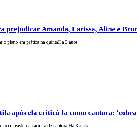
ra prejudicar Amanda, Larissa, Aline e Bru
r o plano em prática na quinta
Há 3 anos
la após ela criticá-la como cantora: 'cobra
 iria insistir na carreira de cantora
Há 3 anos