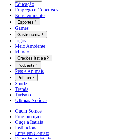
Educação
Emprego e Concursos
Entretenimento
Esportes
Games
Gastronomia
Jogos
Meio Ambiente
Mundo
Orações Itatiaia
Podcasts
Pets e Animais
Política
Saúde
Trends
Turismo
Últimas Notícias
Quem Somos
Programação
Ouça a Itatiaia
Institucional
Entre em Contato
Expediente Itatiaia