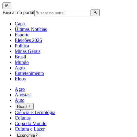
Buscar no portal
Capa
Últimas Notícias
Esporte
Eleições 2026
Política
Minas Gerais
Brasil
Mundo
Agro
Entretenimento
Eloos
Agro
Apostas
Auto
Brasil
Ciência e Tecnologia
Colunas
Copa do Mundo
Cultura e Lazer
Economia