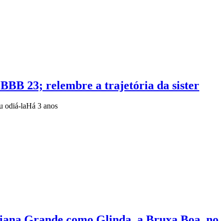
BBB 23; relembre a trajetória da sister
u odiá-la
Há 3 anos
iana Grande como Glinda, a Bruxa Boa, no 