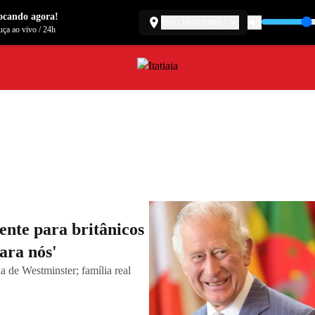
ocando agora!
Belo Horizonte
ça ao vivo
/
24h
ente para britânicos
ara nós'
a de Westminster; família real