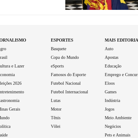
JORNALISMO
ESPORTES
MAIS EDITORI
gro
Basquete
Auto
rasil
Copa do Mundo
Apostas
ultura e Lazer
eSports
Educação
conomia
Famosos do Esporte
Emprego e Concur
leições 2026
Futebol Nacional
Eloos
ntretenimento
Futebol Internacional
Games
astronomia
Lutas
Indústria
inas Gerais
Motor
Jogos
undo
Tênis
Meio Ambiente
olítica
Vôlei
Negócios
aúde
Pets e Animais