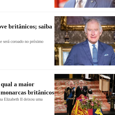
ve britânicos; saiba
ele será coroado no próximo
: qual a maior
s monarcas britânicos
nha Elizabeth II deixou uma