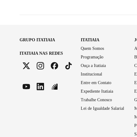
GRUPO ITATIAIA
ITATIAIA
Quem Somos
A
ITATIAIA NAS REDES
Programação
B
Ouça a Itatiaia
C
Institucional
E
Entre em Contato
E
Expediente Itatiaia
E
Trabalhe Conosco
G
Lei de Igualdade Salarial
M
M
P
S