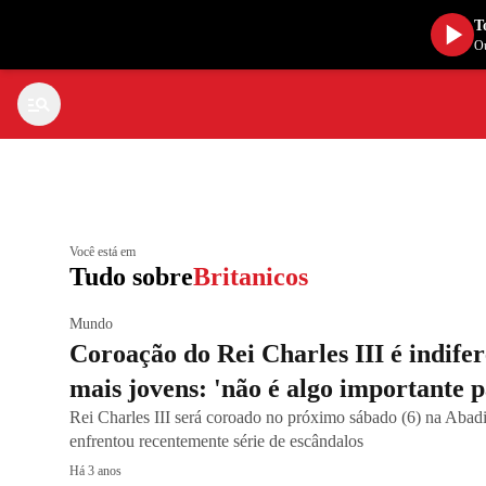
T
Ou
Você está em
Tudo sobre
Britanicos
Mundo
Coroação do Rei Charles III é indifer
mais jovens: 'não é algo importante p
Rei Charles III será coroado no próximo sábado (6) na Abadi
enfrentou recentemente série de escândalos
Há 3 anos