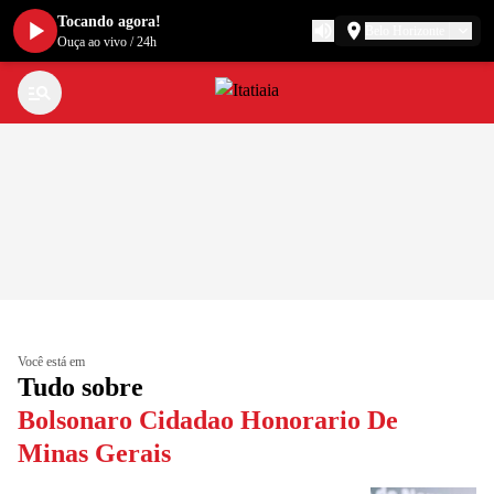
Tocando agora!
Belo Horizonte
Ouça ao vivo
/
24h
Você está em
Tudo sobre
Bolsonaro Cidadao Honorario De
Minas Gerais