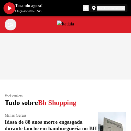
Tocando agora!
Belo Horizonte
Ouça ao vivo
/
24h
Você está em
Tudo sobre
Bh Shopping
Minas Gerais
Idosa de 88 anos morre engasgada
durante lanche em hamburgueria no BH