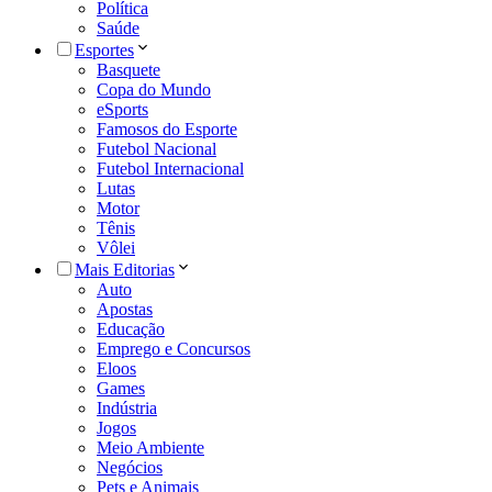
Política
Saúde
Esportes
Basquete
Copa do Mundo
eSports
Famosos do Esporte
Futebol Nacional
Futebol Internacional
Lutas
Motor
Tênis
Vôlei
Mais Editorias
Auto
Apostas
Educação
Emprego e Concursos
Eloos
Games
Indústria
Jogos
Meio Ambiente
Negócios
Pets e Animais