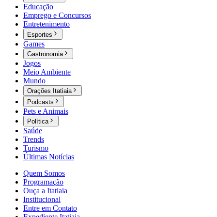
Educação
Emprego e Concursos
Entretenimento
Esportes
Games
Gastronomia
Jogos
Meio Ambiente
Mundo
Orações Itatiaia
Podcasts
Pets e Animais
Política
Saúde
Trends
Turismo
Últimas Notícias
Quem Somos
Programação
Ouça a Itatiaia
Institucional
Entre em Contato
Expediente Itatiaia