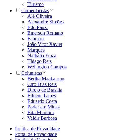
Turismo
Comentaristas
Alê Oliveira
Alexandre Simões
Edu Panzi
Emerson Romano
Fabrício
João Vitor Xavier
Marques
Nathália Fiuza
Thiago Reis
Wellington Campos
Colunistas
Bertha Maakaroun
Ciro Dias Reis
Direto de Brasília
Edilene Lopes
Eduardo Costa
Poder em Minas
Rita Mundim
Valdir Barbosa
Política de Privacidade
Portal de Privacidade
Política de Cookies