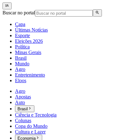
Buscar no portal
Capa
Últimas Notícias
Esporte
Eleições 2026
Política
Minas Gerais
Brasil
Mundo
Agro
Entretenimento
Eloos
Agro
Apostas
Auto
Brasil
Ciência e Tecnologia
Colunas
Copa do Mundo
Cultura e Lazer
Economia