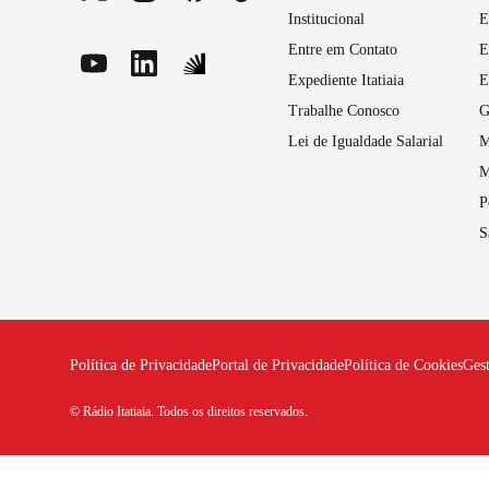
Institucional
E
Entre em Contato
E
Expediente Itatiaia
E
Trabalhe Conosco
G
Lei de Igualdade Salarial
M
M
P
S
Política de Privacidade
Portal de Privacidade
Política de Cookies
Ges
© Rádio Itatiaia. Todos os direitos reservados.