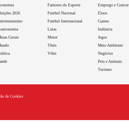
conomia
Famosos do Esporte
Emprego e Concur
leições 2026
Futebol Nacional
Eloos
ntretenimento
Futebol Internacional
Games
astronomia
Lutas
Indústria
inas Gerais
Motor
Jogos
undo
Tênis
Meio Ambiente
olítica
Vôlei
Negócios
aúde
Pets e Animais
Turismo
tão de Cookies