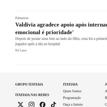
Palmeiras
Valdivia agradece apoio após interna
emocional é prioridade'
Depois de postar uma foto ao lado do filho, essa foi a primei
jogador após a ida ao hospital
Há 3 anos
GRUPO ITATIAIA
ITATIAIA
Quem Somos
A
ITATIAIA NAS REDES
Programação
B
Ouça a Itatiaia
C