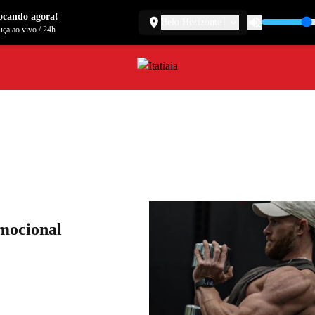
ocando agora!
Belo Horizonte
ça ao vivo
/
24h
emocional