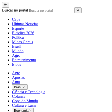
Buscar no portal
Capa
Últimas Notícias
Esporte
Eleições 2026
Política
Minas Gerais
Brasil
Mundo
Agro
Entretenimento
Eloos
Agro
Apostas
Auto
Brasil
Ciência e Tecnologia
Colunas
Copa do Mundo
Cultura e Lazer
Economia