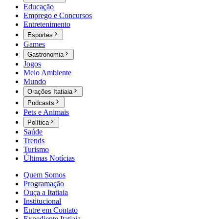
Educação
Emprego e Concursos
Entretenimento
Esportes
Games
Gastronomia
Jogos
Meio Ambiente
Mundo
Orações Itatiaia
Podcasts
Pets e Animais
Política
Saúde
Trends
Turismo
Últimas Notícias
Quem Somos
Programação
Ouça a Itatiaia
Institucional
Entre em Contato
Expediente Itatiaia