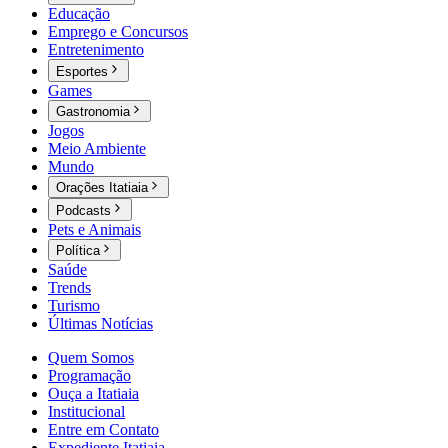
Educação
Emprego e Concursos
Entretenimento
Esportes
Games
Gastronomia
Jogos
Meio Ambiente
Mundo
Orações Itatiaia
Podcasts
Pets e Animais
Política
Saúde
Trends
Turismo
Últimas Notícias
Quem Somos
Programação
Ouça a Itatiaia
Institucional
Entre em Contato
Expediente Itatiaia