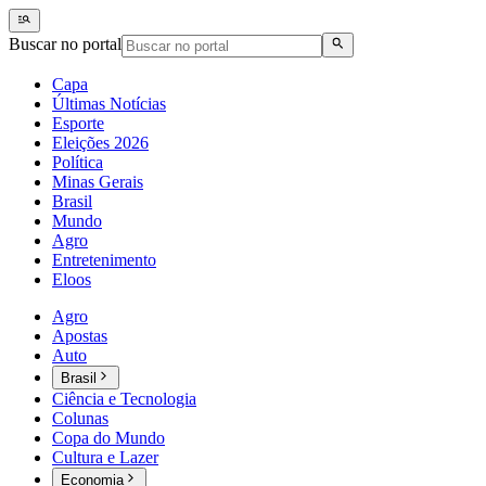
Buscar no portal
Capa
Últimas Notícias
Esporte
Eleições 2026
Política
Minas Gerais
Brasil
Mundo
Agro
Entretenimento
Eloos
Agro
Apostas
Auto
Brasil
Ciência e Tecnologia
Colunas
Copa do Mundo
Cultura e Lazer
Economia