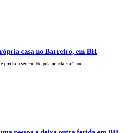
própria casa no Barreiro, em BH
e precisou ser contido pela polícia
Há 2 anos
uma pessoa e deixa outra ferida em BH