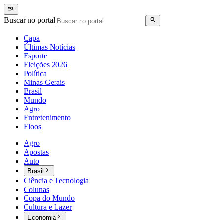
Buscar no portal
Capa
Últimas Notícias
Esporte
Eleições 2026
Política
Minas Gerais
Brasil
Mundo
Agro
Entretenimento
Eloos
Agro
Apostas
Auto
Brasil
Ciência e Tecnologia
Colunas
Copa do Mundo
Cultura e Lazer
Economia