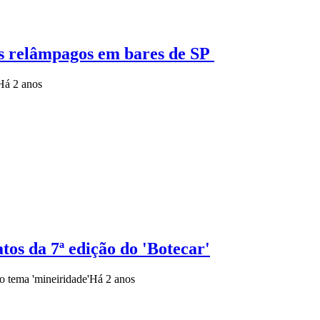
ros relâmpagos em bares de SP
Há 2 anos
tos da 7ª edição do 'Botecar'
o tema 'mineiridade'
Há 2 anos