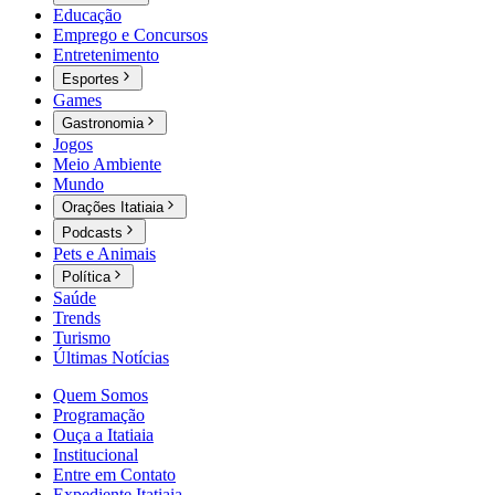
Educação
Emprego e Concursos
Entretenimento
Esportes
Games
Gastronomia
Jogos
Meio Ambiente
Mundo
Orações Itatiaia
Podcasts
Pets e Animais
Política
Saúde
Trends
Turismo
Últimas Notícias
Quem Somos
Programação
Ouça a Itatiaia
Institucional
Entre em Contato
Expediente Itatiaia