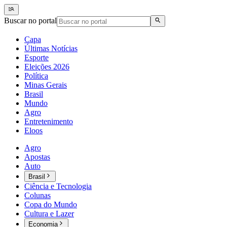
Buscar no portal
Capa
Últimas Notícias
Esporte
Eleições 2026
Política
Minas Gerais
Brasil
Mundo
Agro
Entretenimento
Eloos
Agro
Apostas
Auto
Brasil
Ciência e Tecnologia
Colunas
Copa do Mundo
Cultura e Lazer
Economia