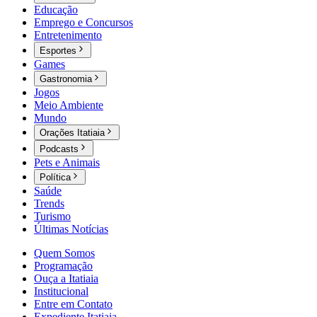
Educação
Emprego e Concursos
Entretenimento
Esportes
Games
Gastronomia
Jogos
Meio Ambiente
Mundo
Orações Itatiaia
Podcasts
Pets e Animais
Política
Saúde
Trends
Turismo
Últimas Notícias
Quem Somos
Programação
Ouça a Itatiaia
Institucional
Entre em Contato
Expediente Itatiaia