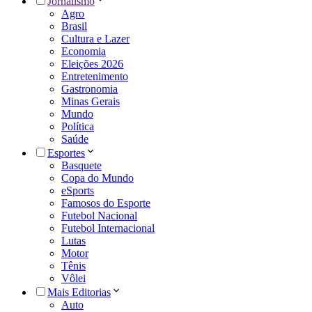
Jornalismo
Agro
Brasil
Cultura e Lazer
Economia
Eleições 2026
Entretenimento
Gastronomia
Minas Gerais
Mundo
Política
Saúde
Esportes
Basquete
Copa do Mundo
eSports
Famosos do Esporte
Futebol Nacional
Futebol Internacional
Lutas
Motor
Tênis
Vôlei
Mais Editorias
Auto