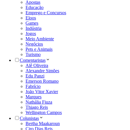
Apostas
Educação
Emprego e Concursos
Eloos
Games
Indústria
Jogos
Meio Ambiente
Negócios
Pets e Animais
Turismo
Comentaristas
Alê Oliveira
Alexandre Simões
Edu Panzi
Emerson Romano
Fabrício
João Vitor Xavier
Marques
Nathália Fiuza
Thiago Reis
Wellington Campos
Colunistas
Bertha Maakaroun
Ciro Dias Reis