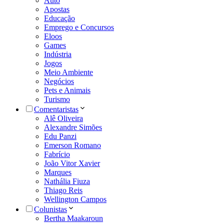
Auto
Apostas
Educação
Emprego e Concursos
Eloos
Games
Indústria
Jogos
Meio Ambiente
Negócios
Pets e Animais
Turismo
Comentaristas
Alê Oliveira
Alexandre Simões
Edu Panzi
Emerson Romano
Fabrício
João Vitor Xavier
Marques
Nathália Fiuza
Thiago Reis
Wellington Campos
Colunistas
Bertha Maakaroun