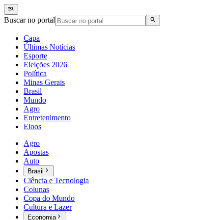
Buscar no portal
Capa
Últimas Notícias
Esporte
Eleições 2026
Política
Minas Gerais
Brasil
Mundo
Agro
Entretenimento
Eloos
Agro
Apostas
Auto
Brasil
Ciência e Tecnologia
Colunas
Copa do Mundo
Cultura e Lazer
Economia