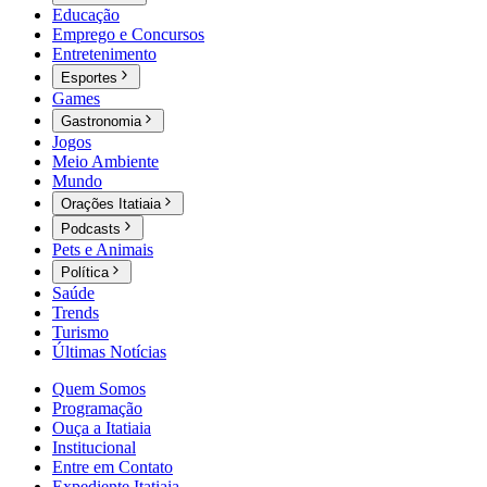
Educação
Emprego e Concursos
Entretenimento
Esportes
Games
Gastronomia
Jogos
Meio Ambiente
Mundo
Orações Itatiaia
Podcasts
Pets e Animais
Política
Saúde
Trends
Turismo
Últimas Notícias
Quem Somos
Programação
Ouça a Itatiaia
Institucional
Entre em Contato
Expediente Itatiaia