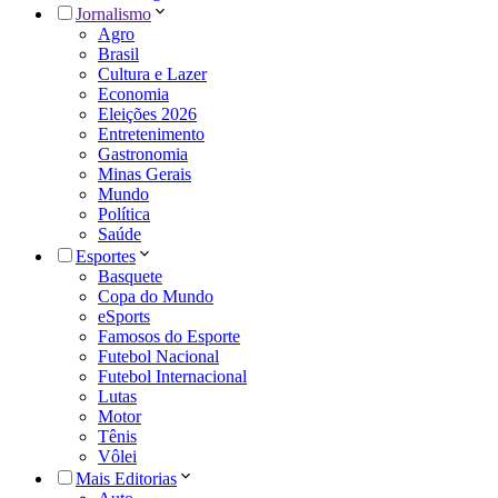
Jornalismo
Agro
Brasil
Cultura e Lazer
Economia
Eleições 2026
Entretenimento
Gastronomia
Minas Gerais
Mundo
Política
Saúde
Esportes
Basquete
Copa do Mundo
eSports
Famosos do Esporte
Futebol Nacional
Futebol Internacional
Lutas
Motor
Tênis
Vôlei
Mais Editorias