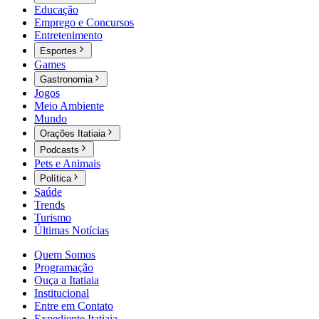
Educação
Emprego e Concursos
Entretenimento
Esportes
Games
Gastronomia
Jogos
Meio Ambiente
Mundo
Orações Itatiaia
Podcasts
Pets e Animais
Política
Saúde
Trends
Turismo
Últimas Notícias
Quem Somos
Programação
Ouça a Itatiaia
Institucional
Entre em Contato
Expediente Itatiaia