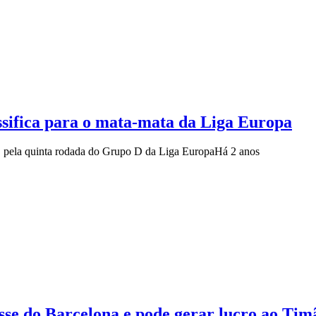
ssifica para o mata-mata da Liga Europa
0), pela quinta rodada do Grupo D da Liga Europa
Há 2 anos
esse do Barcelona e pode gerar lucro ao Tim