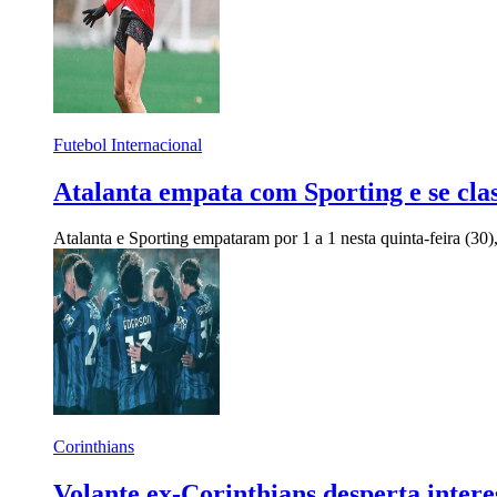
Futebol Internacional
Atalanta empata com Sporting e se cla
Atalanta e Sporting empataram por 1 a 1 nesta quinta-feira (3
Corinthians
Volante ex-Corinthians desperta inter