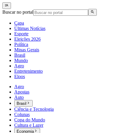
Buscar no portal
Capa
Últimas Notícias
Esporte
Eleições 2026
Política
Minas Gerais
Brasil
Mundo
Agro
Entretenimento
Eloos
Agro
Apostas
Auto
Brasil
Ciência e Tecnologia
Colunas
Copa do Mundo
Cultura e Lazer
Economia